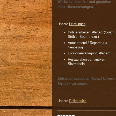
Wir kalkulieren fair und garantiert
ohne Überraschungen.
Unsere
Leistungen
Polsterarbeiten aller Art (Couch,
Stühle, Boot, u.v.m.)
Autosattlerei / Reparatur &
Neubezug
Fußbodenverlegung aller Art
Restauration von antiken
Sitzmöbeln
Stilsicher ausbauen: Darauf können
Sie sich verlassen.
Unsere
Philosophie